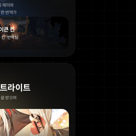
의 재미와
여한 번역가
이큰 킨
 킨' 번역팀
포트라이트
심을 받으며
임