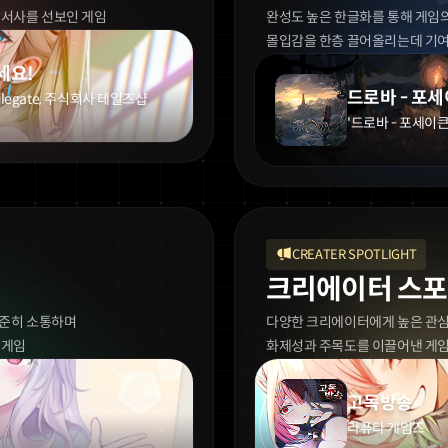
 서사를 선보인 게임
완성도 높은 한글화를 통해 게임
몰입감을 한층 끌어올리는데 기
세요!
드로바 - 포세
legate, 주식회사 테일즈샵
'드로바 - 포세이큰
CREATER SPOTLIGHT
크리에이터 스
꾸준히 소통하며
다양한 크리에이터에게 높은 관
 게임
화제성과 주목도를 이끌어낸 게
고독방송
라퓨타 게임즈