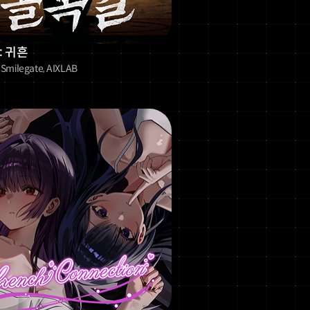
: 귀흔
 Smilegate, AIXLAB