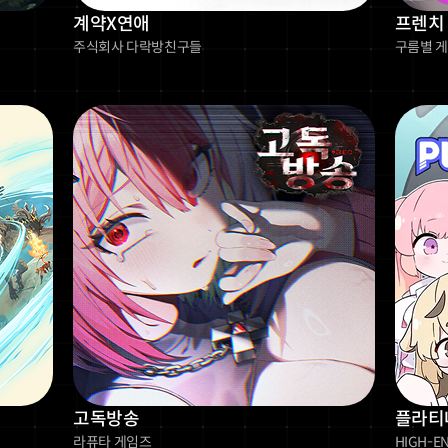
계약X연애
프렌치
주식회사 다락방친구들
구름별 
고독방송
플라티
라퓨타 게임즈
HIGH-E